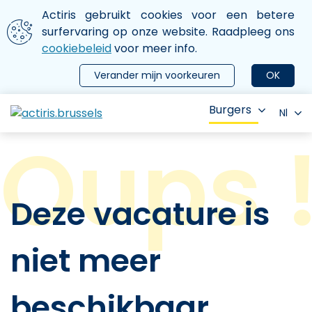
Aller au contenu principal
We gebruiken cookies
Actiris gebruikt cookies voor een betere
ermer le menu
surfervaring op onze website. Raadpleeg ons
cookiebeleid
voor meer info.
Verander mijn voorkeuren
OK
Burgers
Nl
Deze vacature is
niet meer
beschikbaar.