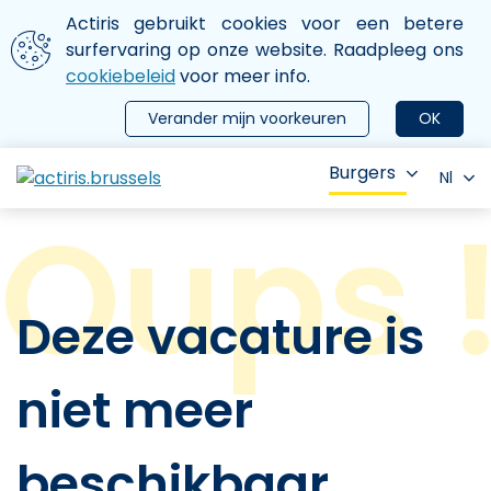
Aller au contenu principal
We gebruiken cookies
Actiris gebruikt cookies voor een betere
ermer le menu
surfervaring op onze website. Raadpleeg ons
cookiebeleid
voor meer info.
Verander mijn voorkeuren
OK
Burgers
Nl
Deze vacature is
niet meer
beschikbaar.