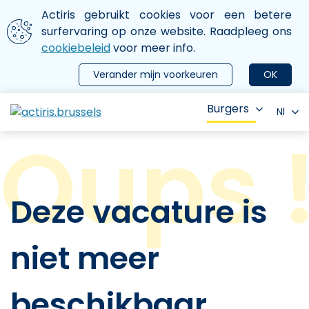
Aller au contenu principal
We gebruiken cookies
Actiris gebruikt cookies voor een betere
ermer le menu
surfervaring op onze website. Raadpleeg ons
cookiebeleid
voor meer info.
Verander mijn voorkeuren
OK
Burgers
Nl
Deze vacature is
niet meer
beschikbaar.