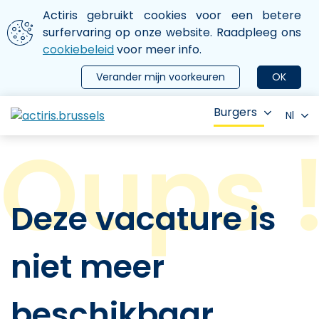
Aller au contenu principal
We gebruiken cookies
Actiris gebruikt cookies voor een betere
ermer le menu
surfervaring op onze website. Raadpleeg ons
cookiebeleid
voor meer info.
Verander mijn voorkeuren
OK
Burgers
Nl
Deze vacature is
niet meer
beschikbaar.