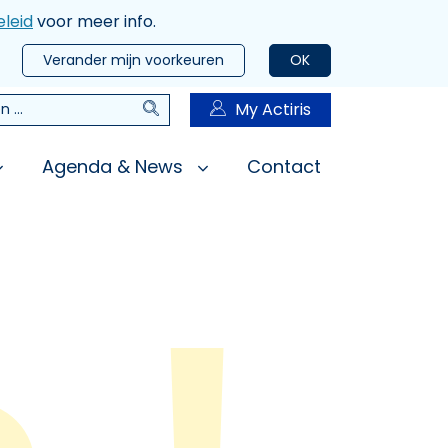
leid
voor meer info.
Verander mijn voorkeuren
OK
Zoeken
My Actiris
n
Agenda & News
Contact