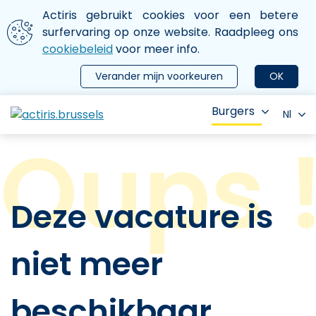
Aller au contenu principal
We gebruiken cookies
Actiris gebruikt cookies voor een betere
ermer le menu
surfervaring op onze website. Raadpleeg ons
cookiebeleid
voor meer info.
Verander mijn voorkeuren
OK
Burgers
Nl
Deze vacature is
niet meer
beschikbaar.