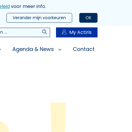
leid
voor meer info.
Verander mijn voorkeuren
OK
Zoeken
My Actiris
n
Agenda & News
Contact