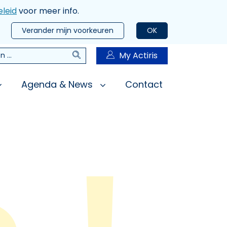
leid
voor meer info.
Verander mijn voorkeuren
OK
Zoeken
My Actiris
n
Agenda & News
Contact