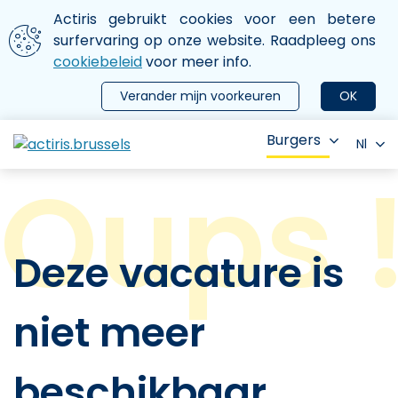
Aller au contenu principal
We gebruiken cookies
Actiris gebruikt cookies voor een betere
ermer le menu
surfervaring op onze website. Raadpleeg ons
cookiebeleid
voor meer info.
Verander mijn voorkeuren
OK
Burgers
Nl
Deze vacature is
niet meer
beschikbaar.