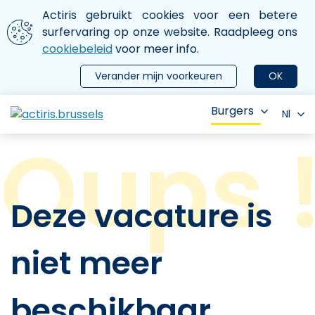
Aller au contenu principal
We gebruiken cookies
Actiris gebruikt cookies voor een betere
ermer le menu
surfervaring op onze website. Raadpleeg ons
cookiebeleid
voor meer info.
Verander mijn voorkeuren
OK
Burgers
Nl
Deze vacature is
niet meer
beschikbaar.