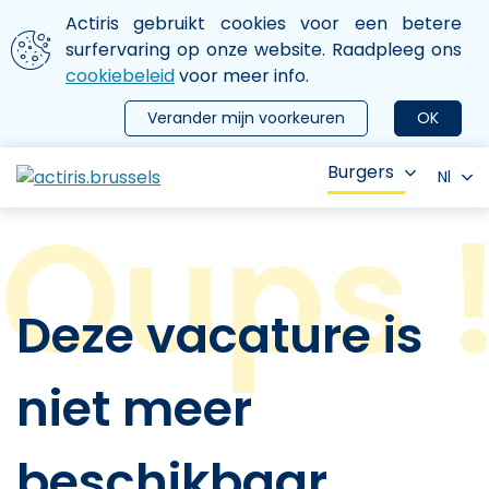
Aller au contenu principal
We gebruiken cookies
Actiris gebruikt cookies voor een betere
ermer le menu
surfervaring op onze website. Raadpleeg ons
cookiebeleid
voor meer info.
Verander mijn voorkeuren
OK
Burgers
Nl
Deze vacature is
niet meer
beschikbaar.