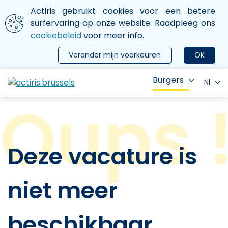
Aller au contenu principal
We gebruiken cookies
Actiris gebruikt cookies voor een betere
ermer le menu
surfervaring op onze website. Raadpleeg ons
cookiebeleid
voor meer info.
Verander mijn voorkeuren
OK
Burgers
Nl
Deze vacature is
niet meer
beschikbaar.