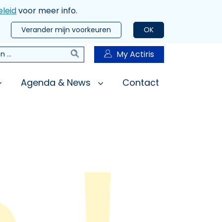
leid
voor meer info.
Verander mijn voorkeuren
OK
Zoeken
My Actiris
n
Agenda & News
Contact