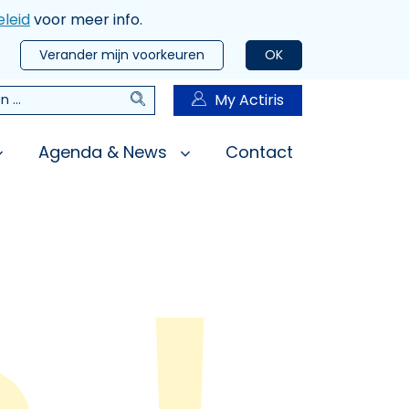
leid
voor meer info.
Verander mijn voorkeuren
OK
Zoeken
My Actiris
n
Agenda & News
Contact