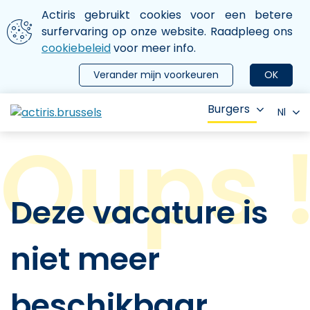
Aller au contenu principal
We gebruiken cookies
Actiris gebruikt cookies voor een betere
ermer le menu
surfervaring op onze website. Raadpleeg ons
cookiebeleid
voor meer info.
Verander mijn voorkeuren
OK
Burgers
Nl
Deze vacature is
niet meer
beschikbaar.