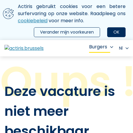
Aller au contenu principal
We gebruiken cookies
Actiris gebruikt cookies voor een betere
ermer le menu
surfervaring op onze website. Raadpleeg ons
cookiebeleid
voor meer info.
Verander mijn voorkeuren
OK
Burgers
Nl
Deze vacature is
niet meer
beschikbaar.