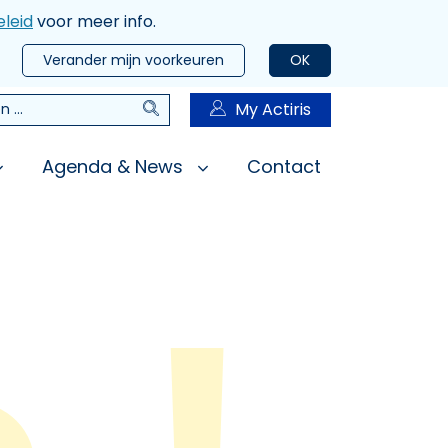
leid
voor meer info.
Verander mijn voorkeuren
OK
Zoeken
My Actiris
n
Agenda & News
Contact