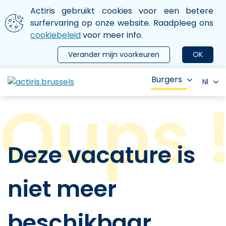
Aller au contenu principal
We gebruiken cookies
Actiris gebruikt cookies voor een betere
ermer le menu
surfervaring op onze website. Raadpleeg ons
cookiebeleid
voor meer info.
Verander mijn voorkeuren
OK
Burgers
Nl
Deze vacature is
niet meer
beschikbaar.