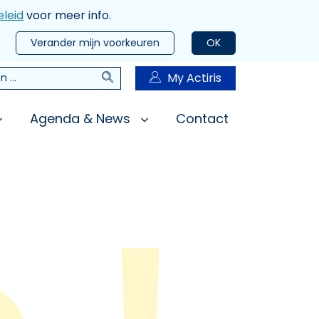
leid
voor meer info.
Verander mijn voorkeuren
OK
Zoeken
My Actiris
n
Agenda & News
Contact