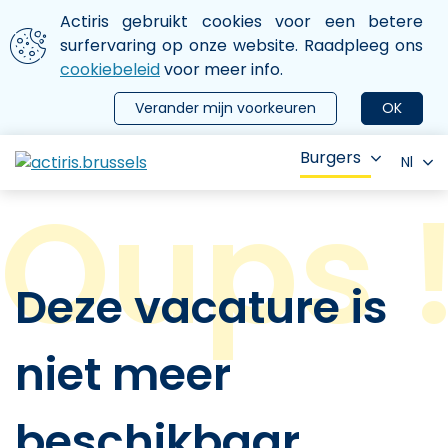
Aller au contenu principal
We gebruiken cookies
Actiris gebruikt cookies voor een betere
ermer le menu
surfervaring op onze website. Raadpleeg ons
cookiebeleid
voor meer info.
Verander mijn voorkeuren
OK
Burgers
Nl
Deze vacature is
niet meer
beschikbaar.