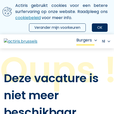
Aller au contenu principal
We gebruiken cookies
Actiris gebruikt cookies voor een betere
ermer le menu
surfervaring op onze website. Raadpleeg ons
cookiebeleid
voor meer info.
Verander mijn voorkeuren
OK
Burgers
Nl
Deze vacature is
niet meer
beschikbaar.