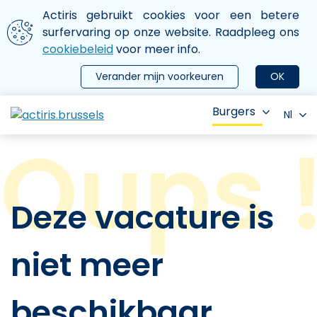
Aller au contenu principal
We gebruiken cookies
Actiris gebruikt cookies voor een betere
ermer le menu
surfervaring op onze website. Raadpleeg ons
cookiebeleid
voor meer info.
Verander mijn voorkeuren
OK
Burgers
Nl
Deze vacature is
niet meer
beschikbaar.