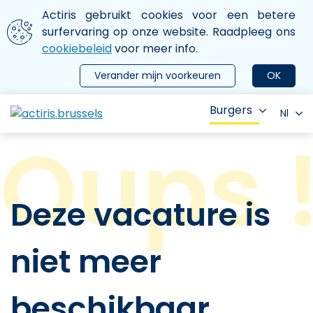
Aller au contenu principal
We gebruiken cookies
Actiris gebruikt cookies voor een betere
ermer le menu
surfervaring op onze website. Raadpleeg ons
cookiebeleid
voor meer info.
Verander mijn voorkeuren
OK
Burgers
Nl
Deze vacature is
niet meer
beschikbaar.