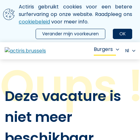
Aller au contenu principal
We gebruiken cookies
Actiris gebruikt cookies voor een betere
ermer le menu
surfervaring op onze website. Raadpleeg ons
cookiebeleid
voor meer info.
Verander mijn voorkeuren
OK
Burgers
Nl
Deze vacature is
niet meer
beschikbaar.