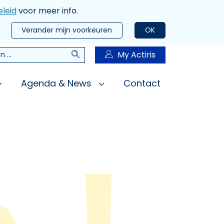
leid
voor meer info.
Verander mijn voorkeuren
OK
Zoeken
My Actiris
n
Agenda & News
Contact