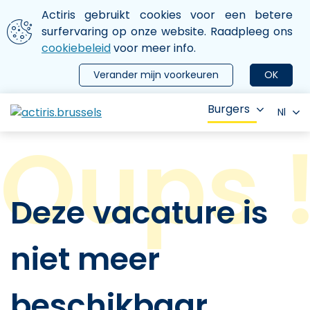
Aller au contenu principal
We gebruiken cookies
Actiris gebruikt cookies voor een betere
ermer le menu
surfervaring op onze website. Raadpleeg ons
cookiebeleid
voor meer info.
Verander mijn voorkeuren
OK
Burgers
Nl
Deze vacature is
niet meer
beschikbaar.