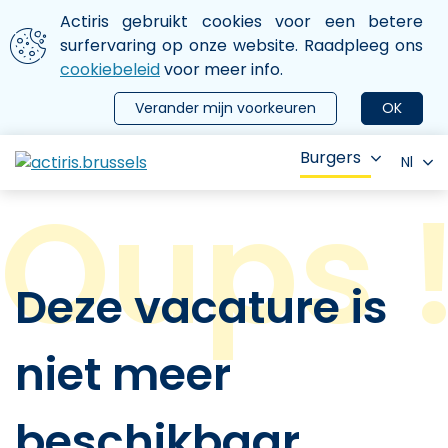
Aller au contenu principal
We gebruiken cookies
Actiris gebruikt cookies voor een betere
ermer le menu
surfervaring op onze website. Raadpleeg ons
cookiebeleid
voor meer info.
Verander mijn voorkeuren
OK
Burgers
Nl
Deze vacature is
niet meer
beschikbaar.