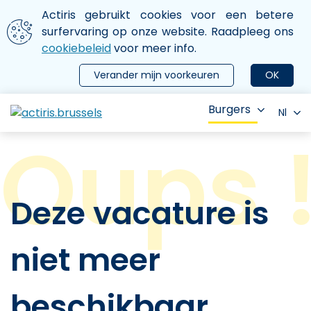
Aller au contenu principal
We gebruiken cookies
Actiris gebruikt cookies voor een betere
ermer le menu
surfervaring op onze website. Raadpleeg ons
cookiebeleid
voor meer info.
Verander mijn voorkeuren
OK
Burgers
Nl
Deze vacature is
niet meer
beschikbaar.