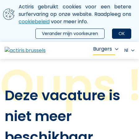
Aller au contenu principal
We gebruiken cookies
Actiris gebruikt cookies voor een betere
ermer le menu
surfervaring op onze website. Raadpleeg ons
cookiebeleid
voor meer info.
Verander mijn voorkeuren
OK
Burgers
Nl
Deze vacature is
niet meer
beschikbaar.