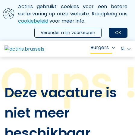
Aller au contenu principal
We gebruiken cookies
Actiris gebruikt cookies voor een betere
ermer le menu
surfervaring op onze website. Raadpleeg ons
cookiebeleid
voor meer info.
Verander mijn voorkeuren
OK
Burgers
Nl
Deze vacature is
niet meer
beschikbaar.