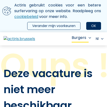
Aller au contenu principal
We gebruiken cookies
Actiris gebruikt cookies voor een betere
ermer le menu
surfervaring op onze website. Raadpleeg ons
cookiebeleid
voor meer info.
Verander mijn voorkeuren
OK
Burgers
Nl
Deze vacature is
niet meer
beschikbaar.