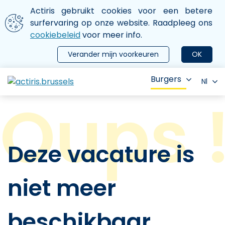
Aller au contenu principal
We gebruiken cookies
Actiris gebruikt cookies voor een betere
ermer le menu
surfervaring op onze website. Raadpleeg ons
cookiebeleid
voor meer info.
Verander mijn voorkeuren
OK
Burgers
Nl
Deze vacature is
niet meer
beschikbaar.