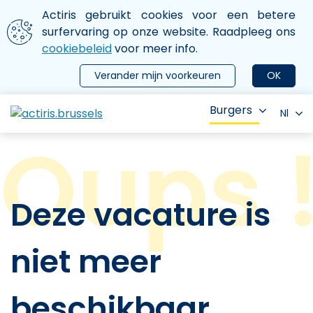
Aller au contenu principal
We gebruiken cookies
Actiris gebruikt cookies voor een betere
ermer le menu
surfervaring op onze website. Raadpleeg ons
cookiebeleid
voor meer info.
Verander mijn voorkeuren
OK
Burgers
Nl
Deze vacature is
niet meer
beschikbaar.