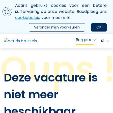
Aller au contenu principal
We gebruiken cookies
Actiris gebruikt cookies voor een betere
ermer le menu
surfervaring op onze website. Raadpleeg ons
cookiebeleid
voor meer info.
Verander mijn voorkeuren
OK
Burgers
Nl
Deze vacature is
niet meer
beschikbaar.