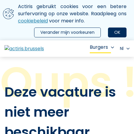
Aller au contenu principal
We gebruiken cookies
Actiris gebruikt cookies voor een betere
ermer le menu
surfervaring op onze website. Raadpleeg ons
cookiebeleid
voor meer info.
Verander mijn voorkeuren
OK
Burgers
Nl
Deze vacature is
niet meer
beschikbaar.