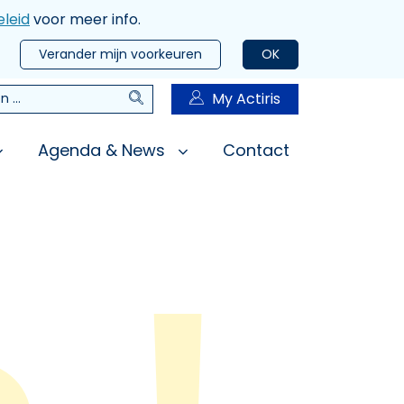
leid
voor meer info.
Verander mijn voorkeuren
OK
Zoeken
My Actiris
n
Agenda & News
Contact