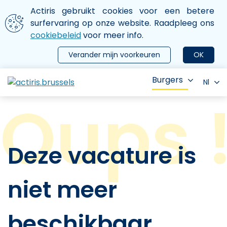
Aller au contenu principal
We gebruiken cookies
Actiris gebruikt cookies voor een betere
ermer le menu
surfervaring op onze website. Raadpleeg ons
cookiebeleid
voor meer info.
Verander mijn voorkeuren
OK
Burgers
Nl
Deze vacature is
niet meer
beschikbaar.