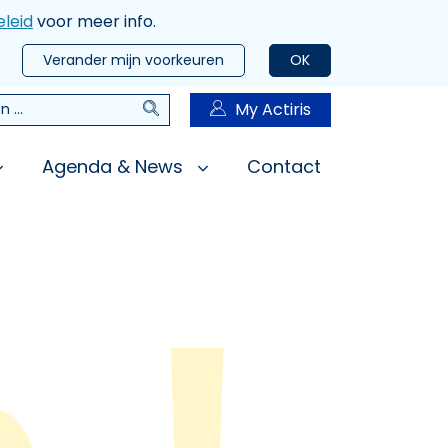
leid
voor meer info.
Verander mijn voorkeuren
OK
Zoeken
My Actiris
n
Agenda & News
Contact