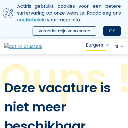
Aller au contenu principal
We gebruiken cookies
Actiris gebruikt cookies voor een betere
ermer le menu
surfervaring op onze website. Raadpleeg ons
cookiebeleid
voor meer info.
Verander mijn voorkeuren
OK
Burgers
Nl
Deze vacature is
niet meer
beschikbaar.