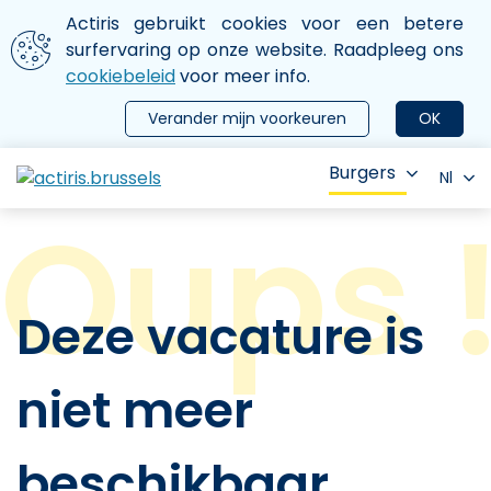
Aller au contenu principal
We gebruiken cookies
Actiris gebruikt cookies voor een betere
ermer le menu
surfervaring op onze website. Raadpleeg ons
cookiebeleid
voor meer info.
Verander mijn voorkeuren
OK
Burgers
Nl
Deze vacature is
niet meer
beschikbaar.