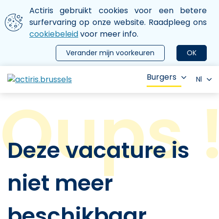
Aller au contenu principal
We gebruiken cookies
Actiris gebruikt cookies voor een betere
ermer le menu
surfervaring op onze website. Raadpleeg ons
cookiebeleid
voor meer info.
Verander mijn voorkeuren
OK
Burgers
Nl
Deze vacature is
niet meer
beschikbaar.