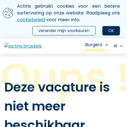
Aller au contenu principal
We gebruiken cookies
Actiris gebruikt cookies voor een betere
ermer le menu
surfervaring op onze website. Raadpleeg ons
cookiebeleid
voor meer info.
Verander mijn voorkeuren
OK
Burgers
Nl
Deze vacature is
niet meer
beschikbaar.