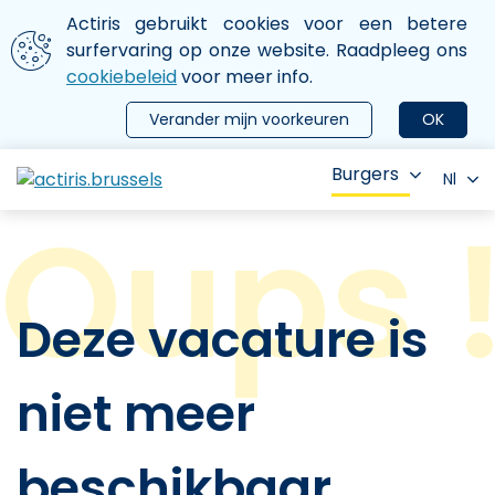
Aller au contenu principal
We gebruiken cookies
Actiris gebruikt cookies voor een betere
ermer le menu
surfervaring op onze website. Raadpleeg ons
cookiebeleid
voor meer info.
Verander mijn voorkeuren
OK
Burgers
Nl
Deze vacature is
niet meer
beschikbaar.