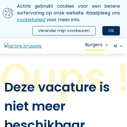
Aller au contenu principal
We gebruiken cookies
Actiris gebruikt cookies voor een betere
ermer le menu
surfervaring op onze website. Raadpleeg ons
cookiebeleid
voor meer info.
Verander mijn voorkeuren
OK
Burgers
Nl
Deze vacature is
niet meer
beschikbaar.