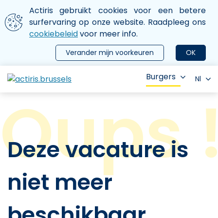
Aller au contenu principal
We gebruiken cookies
Actiris gebruikt cookies voor een betere
ermer le menu
surfervaring op onze website. Raadpleeg ons
cookiebeleid
voor meer info.
Verander mijn voorkeuren
OK
Burgers
Nl
Deze vacature is
niet meer
beschikbaar.