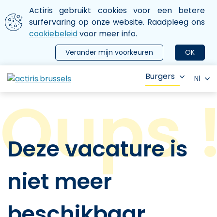
Aller au contenu principal
We gebruiken cookies
Actiris gebruikt cookies voor een betere
ermer le menu
surfervaring op onze website. Raadpleeg ons
cookiebeleid
voor meer info.
Verander mijn voorkeuren
OK
Burgers
Nl
Deze vacature is
niet meer
beschikbaar.