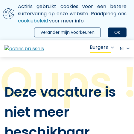
Aller au contenu principal
We gebruiken cookies
Actiris gebruikt cookies voor een betere
ermer le menu
surfervaring op onze website. Raadpleeg ons
cookiebeleid
voor meer info.
Verander mijn voorkeuren
OK
Burgers
Nl
Deze vacature is
niet meer
beschikbaar.