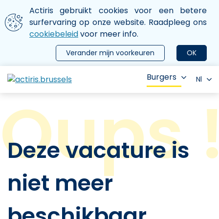
Aller au contenu principal
We gebruiken cookies
Actiris gebruikt cookies voor een betere
ermer le menu
surfervaring op onze website. Raadpleeg ons
cookiebeleid
voor meer info.
Verander mijn voorkeuren
OK
Burgers
Nl
Deze vacature is
niet meer
beschikbaar.