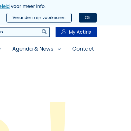
leid
voor meer info.
Verander mijn voorkeuren
OK
Zoeken
My Actiris
n
Agenda & News
Contact