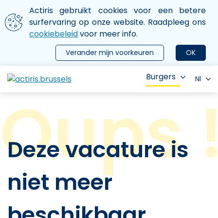
Aller au contenu principal
We gebruiken cookies
Actiris gebruikt cookies voor een betere
ermer le menu
surfervaring op onze website. Raadpleeg ons
cookiebeleid
voor meer info.
Verander mijn voorkeuren
OK
Burgers
Nl
Deze vacature is
niet meer
beschikbaar.